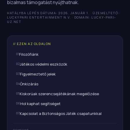
bizalmas támogatást nyújthatnak.
HATÁLYBA LÉPÉS DÁTUMA
:
2026. JANUÁR 1.
·
ÜZEMELTETŐ:
LUCKYPARI ENTERTAINMENT N.V.
·
DOMAIN: LUCKY-PARI-
UZ.NET
// EZEN AZ OLDALON
01
Filozófiánk
02
Játékos védelmi eszközök
03
Figyelmeztető jelek
04
Önkizárás
05
Kiskorúak szerencsejátékának megelőzése
06
Hol kaphat segítséget
07
Kapcsolat a Biztonságos Játék csapatunkkal