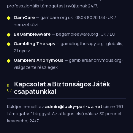
professzionális támogatást nyújtanak 24/7.
GamCare
— gamcare.org.uk · 0808 8020 133 · UK /
nemzetközi
BeGambleAware
— begambleaware.org · UK / EU
Gambling Therapy
— gamblingtherapy.org · globális,
21 nyelv
Gamblers Anonymous
— gamblersanonymous.org ·
világszerte részlegek
Kapcsolat a Biztonságos Játék
§
csapatunkkal
07
Küldjön e-mailt az
admin@lucky-pari-uz.net
címre "RG
támogatás" tárggyal. Az átlagos első válasz 30 percnél
kevesebb, 24/7.