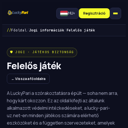
Regisztráció
HU
▾
//
Főoldal
/
Jogi információk
/
Felelős játék
🛡️ JOGI · JÁTÉKOS BIZTONSÁG
Felelős játék
← Vissza a főoldalra
A LuckyPari a szórakoztatásra épült — soha nem arra,
hogy kárt okozzon. Ez az oldal kifejti az általunk
alkalmazott védelmi intézkedéseket, a lucky-pari-
uz.net-en minden játékos számára elérhető
eszközöket és a független szervezeteket, amelyek