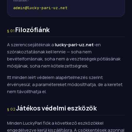
Kérdések?
admin@lucky-pari-uz.net
Filozófiánk
§
01
A szerencsejátéknak a
lucky-pari-uz.net
-en
szórakoztatásnak kell lennie — soha nem
bevételforrásnak, soha nem a veszteségek pótlásának
módjának, soha nem kötelezettségnek.
Itt minden leírt védelem alapértelmezés szerint
érvényesül; a paramétereket módosíthatja, de a keretet
nem távolíthatja el.
Játékos védelmi eszközök
§
02
Minden LuckyPari fiók a következő eszközökkel
engedélyezve kerül kiszállításra. A csökkentések azonnal