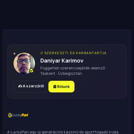
// SZERKESZTI ÉS KARBANTARTJA
Daniyar Karimov
Független szerencsejáték-elemző ·
Taskent · Üzbegisztán
✍️ A szerzőről
📰 Rólunk
A LuckyPari egy új generációs kaszinó és sportfogadó iroda,