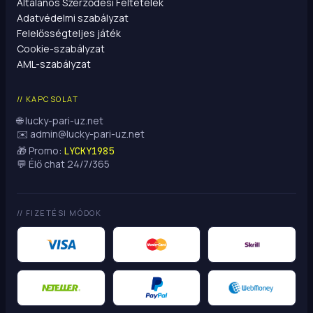
Általános Szerződési Feltételek
Adatvédelmi szabályzat
Felelősségteljes játék
Cookie-szabályzat
AML-szabályzat
// KAPCSOLAT
🌐 lucky-pari-uz.net
✉️
admin@lucky-pari-uz.net
🎁 Promo:
LYCKY1985
💬 Élő chat 24/7/365
// FIZETÉSI MÓDOK