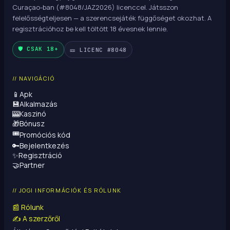
Curaçao-ban (#8048/JAZ2026) licenccel. Játsszon
felelősségteljesen — a szerencsejáték függőséget okozhat. A
regisztrációhoz be kell töltött 18 évesnek lennie.
🛡️ CSAK 18+
🎫
LICENC #8048
// NAVIGÁCIÓ
📱
Apk
💾
Alkalmazás
🎰
Kaszinó
🎁
Bónusz
🎟️
Promóciós kód
🔑
Bejelentkezés
✨
Regisztráció
🤝
Partner
// JOGI INFORMÁCIÓK ÉS RÓLUNK
📰
Rólunk
✍️
A szerzőről