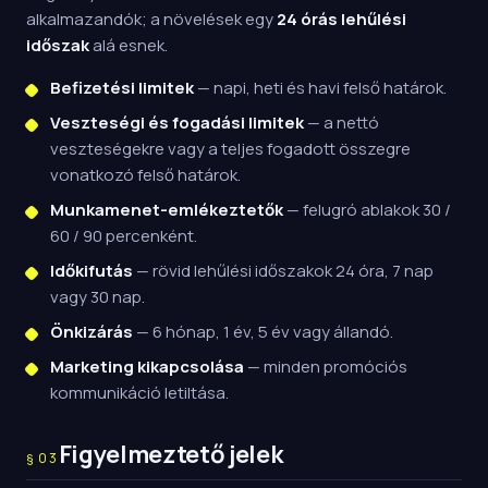
alkalmazandók; a növelések egy
24 órás lehűlési
időszak
alá esnek.
Befizetési limitek
— napi, heti és havi felső határok.
Veszteségi és fogadási limitek
— a nettó
veszteségekre vagy a teljes fogadott összegre
vonatkozó felső határok.
Munkamenet-emlékeztetők
— felugró ablakok 30 /
60 / 90 percenként.
Időkifutás
— rövid lehűlési időszakok 24 óra, 7 nap
vagy 30 nap.
Önkizárás
— 6 hónap, 1 év, 5 év vagy állandó.
Marketing kikapcsolása
— minden promóciós
kommunikáció letiltása.
Figyelmeztető jelek
§
03