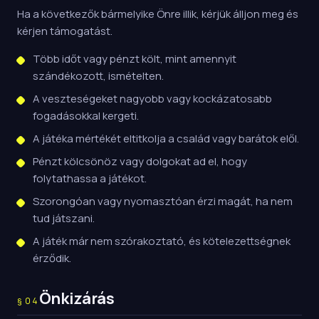
Ha a következők bármelyike Önre illik, kérjük álljon meg és
kérjen támogatást.
Több időt vagy pénzt költ, mint amennyit
szándékozott, ismételten.
A veszteségeket nagyobb vagy kockázatosabb
fogadásokkal kergeti.
A játéka mértékét eltitkolja a család vagy barátok elől.
Pénzt kölcsönöz vagy dolgokat ad el, hogy
folytathassa a játékot.
Szorongóan vagy nyomasztóan érzi magát, ha nem
tud játszani.
A játék már nem szórakoztató, és kötelezettségnek
érződik.
Önkizárás
§
04