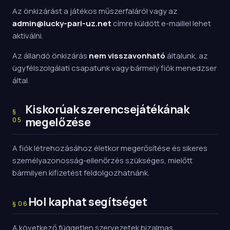
Az önkizárást a játékos műszerfaláról vagy az
admin@lucky-pari-uz.net
címre küldött e-maillel lehet
aktiválni.
Az állandó önkizárás
nem visszavonható
általunk, az
ügyfélszolgálati csapatunk vagy bármely fiók menedzser
által.
Kiskorúak szerencsejátékának
§
megelőzése
05
A fiók létrehozásához életkor megerősítése és sikeres
személyazonosság-ellenőrzés szükséges, mielőtt
bármilyen kifizetést feldolgozhatnánk.
Hol kaphat segítséget
§
06
A következő független szervezetek bizalmas,