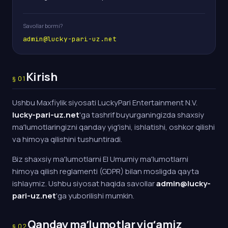
Savollar bormi?
admin@lucky-pari-uz.net
Kirish
§
01
Ushbu Maxfiylik siyosati LuckyPari Entertainment N.V.
lucky-pari-uz.net
'ga tashrif buyurganingizda shaxsiy
maʼlumotlaringizni qanday yigʻishi, ishlatishi, oshkor qilishi
va himoya qilishini tushuntiradi.
Biz shaxsiy maʼlumotlarni EI Umumiy maʼlumotlarni
himoya qilish reglamenti (GDPR) bilan mosligda qayta
ishlaymiz. Ushbu siyosat haqida savollar
admin@lucky-
pari-uz.net
'ga yuborilishi mumkin.
Qanday maʼlumotlar yigʻamiz
§
02