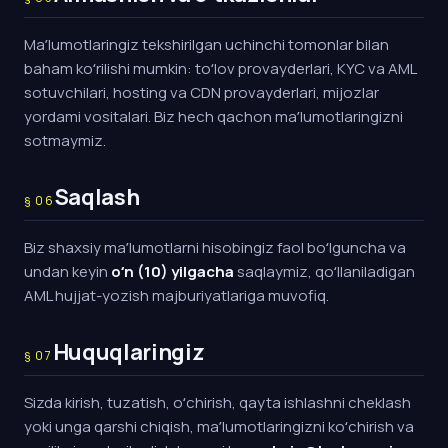
Maʼlumotlaringiz tekshirilgan uchinchi tomonlar bilan
baham koʻrilishi mumkin: toʻlov provayderlari, KYC va AML
sotuvchilari, hosting va CDN provayderlari, mijozlar
yordami vositalari. Biz hech qachon maʼlumotlaringizni
sotmaymiz.
Saqlash
§
06
Biz shaxsiy maʼlumotlarni hisobingiz faol boʻlguncha va
undan keyin
oʻn (10) yilgacha
saqlaymiz, qoʻllaniladigan
AML hujjat-yozish majburiyatlariga muvofiq.
Huquqlaringiz
§
07
Sizda kirish, tuzatish, oʻchirish, qayta ishlashni cheklash
yoki unga qarshi chiqish, maʼlumotlaringizni koʻchirish va