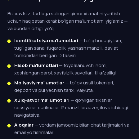
Biz xavfsiz, tartibga solingan qimor xizmatini yuritish
uchun haqiqatan kerak boʻlgan maʼlumotlarni yigʻamiz —
va bundan ortigʻi yoʻq.
Identifikatsiya maʼlumotlari
— toʻliq huquqiy ism,
tugʻilgan sana, fuqarolik, yashash manzili, davlat
tomonidan berilgan ID tasviri.
Hisob maʼlumotlari
— foydalanuvchi nomi,
xeshlangan parol, xavfsizlik savollari, til afzalligi.
Moliyaviy maʼlumotlar
— toʻlov usuli tokenlari,
depozit va pul yechish tarixi, valyuta.
Xulq-atvor maʼlumotlari
— qoʻyilgan tikishlar,
sessiyalar, qurilmalar, IP manzil, brauzer, ilova ichidagi
navigatsiya.
Aloqalar
— yordam jamoamiz bilan chat tarjimalari va
email yozishmalar.