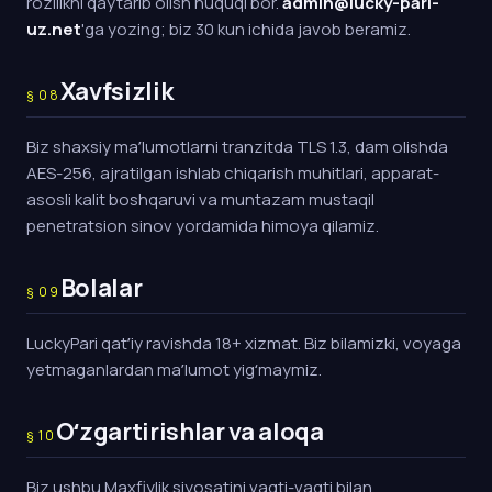
rozilikni qaytarib olish huquqi bor.
admin@lucky-pari-
uz.net
'ga yozing; biz 30 kun ichida javob beramiz.
Xavfsizlik
§
08
Biz shaxsiy maʼlumotlarni tranzitda TLS 1.3, dam olishda
AES-256, ajratilgan ishlab chiqarish muhitlari, apparat-
asosli kalit boshqaruvi va muntazam mustaqil
penetratsion sinov yordamida himoya qilamiz.
Bolalar
§
09
LuckyPari qatʼiy ravishda 18+ xizmat. Biz bilamizki, voyaga
yetmaganlardan maʼlumot yigʻmaymiz.
Oʻzgartirishlar va aloqa
§
10
Biz ushbu Maxfiylik siyosatini vaqti-vaqti bilan