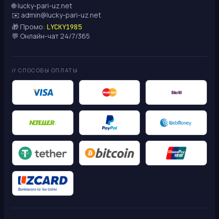
🌐 lucky-pari-uz.net
✉️
admin@lucky-pari-uz.net
🎁 Промо:
LYCKY1985
💬 Онлайн-чат 24/7/365
// СПОСОБЫ ОПЛАТЫ