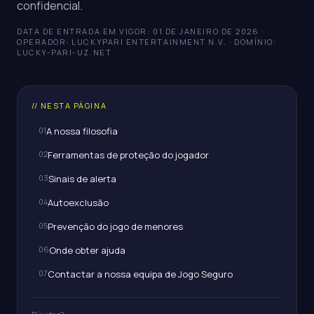
confidencial.
DATA DE ENTRADA EM VIGOR
:
01 DE JANEIRO DE 2026
·
OPERADOR: LUCKYPARI ENTERTAINMENT N.V.
·
DOMÍNIO:
LUCKY-PARI-UZ.NET
// NESTA PÁGINA
01
A nossa filosofia
02
Ferramentas de proteção do jogador
03
Sinais de alerta
04
Autoexclusão
05
Prevenção do jogo de menores
06
Onde obter ajuda
07
Contactar a nossa equipa de Jogo Seguro