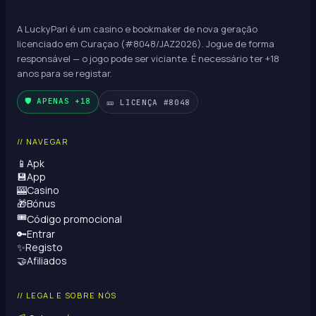
A LuckyPari é um casino e bookmaker de nova geração
licenciado em Curaçao (#8048/JAZ2026). Jogue de forma
responsável — o jogo pode ser viciante. É necessário ter +18
anos para se registar.
🛡️ APENAS +18
🎫
LICENÇA #8048
// NAVEGAR
📱
Apk
💾
App
🎰
Casino
🎁
Bónus
🎟️
Código promocional
🔑
Entrar
✨
Registo
🤝
Afiliados
// LEGAL E SOBRE NÓS