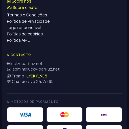
📰
Sobre nós
✍️
Sobre o autor
Termos e Condições
Política de Privacidade
Jogo responsável
Política de cookies
Política AML
// CONTACTO
🌐 lucky-pari-uz.net
✉️
admin@lucky-pari-uz.net
🎁 Promo:
LYCKY1985
💬 Chat ao vivo 24/7/365
// MÉTODOS DE PAGAMENTO