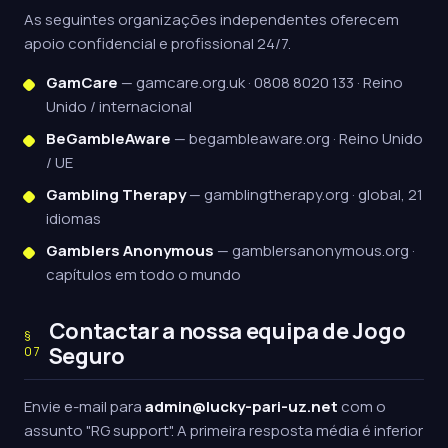
As seguintes organizações independentes oferecem
apoio confidencial e profissional 24/7.
GamCare
— gamcare.org.uk · 0808 8020 133 · Reino
Unido / internacional
BeGambleAware
— begambleaware.org · Reino Unido
/ UE
Gambling Therapy
— gamblingtherapy.org · global, 21
idiomas
Gamblers Anonymous
— gamblersanonymous.org ·
capítulos em todo o mundo
Contactar a nossa equipa de Jogo
§
Seguro
07
Envie e-mail para
admin@lucky-pari-uz.net
com o
assunto "RG support". A primeira resposta média é inferior