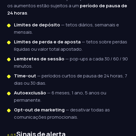
os aumentos estão sujeitos a um
período de pausa de
24 horas
.
Limites de depósito
— tetos diários, semanais e
mensais.
Limites de perda e de aposta
— tetos sobre perdas
líquidas ou valor total apostado.
Lembretes de sessão
— pop-ups a cada 30 / 60 / 90
minutos.
Time-out
— períodos curtos de pausa de 24 horas, 7
dias ou 30 dias.
Autoexclusão
— 6 meses, 1 ano, 5 anos ou
permanente.
Opt-out de marketing
— desativar todas as
comunicações promocionais.
Sinais de alerta
§
03