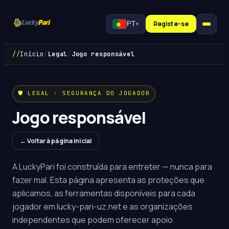
Registe-se
PT
▾
//
Início
/
Legal
/
Jogo responsável
🛡️ LEGAL · SEGURANÇA DO JOGADOR
Jogo responsável
← Voltar à página inicial
A LuckyPari foi construída para entreter — nunca para
fazer mal. Esta página apresenta as proteções que
aplicamos, as ferramentas disponíveis para cada
jogador em lucky-pari-uz.net e as organizações
independentes que podem oferecer apoio